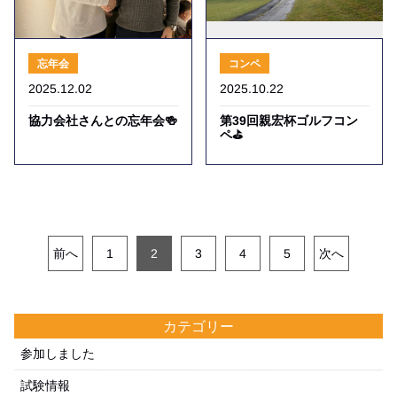
忘年会
コンペ
2025.12.02
2025.10.22
協力会社さんとの忘年会🍻
第39回親宏杯ゴルフコン
ペ⛳
前へ
次へ
1
2
3
4
5
カテゴリー
参加しました
試験情報